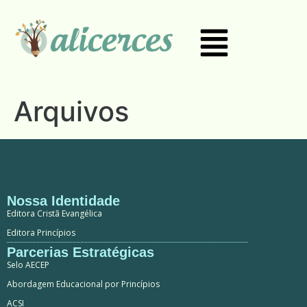
Arquivos
Nossa Identidade
Editora Cristã Evangélica
Editora Princípios
Parcerias Estratégicas
Selo AECEP
Abordagem Educacional por Princípios
ACSI