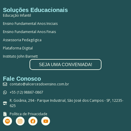
Soluções Educacionais
Educação Infantil
Ensino Fundamental Anos Iniciais
Ensino Fundamental Anos Finais
Assessoria Pedagógica
Plataforma Digital
Instituto John Barnett
SEJA UMA CONVENIADA!
Fale Conosco
contato@alicercesdoensino.com.br
+55 (12) 98867-0867
R. Goiânia, 294 - Parque Industrial, São José dos Campos - SP, 12235-
625
Política de Privacidade